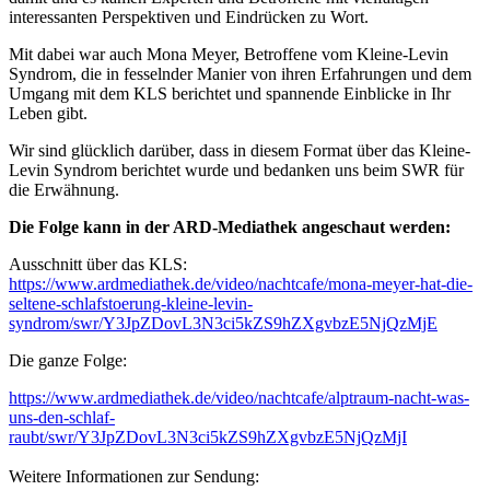
interessanten Perspektiven und Eindrücken zu Wort.
Mit dabei war auch Mona Meyer, Betroffene vom Kleine-Levin
Syndrom, die in fesselnder Manier von ihren Erfahrungen und dem
Umgang mit dem KLS berichtet und spannende Einblicke in Ihr
Leben gibt.
Wir sind glücklich darüber, dass in diesem Format über das Kleine-
Levin Syndrom berichtet wurde und bedanken uns beim SWR für
die Erwähnung.
Die Folge kann in der ARD-Mediathek angeschaut werden:
Ausschnitt über das KLS:
https://www.ardmediathek.de/video/nachtcafe/mona-meyer-hat-die-
seltene-schlafstoerung-kleine-levin-
syndrom/swr/Y3JpZDovL3N3ci5kZS9hZXgvbzE5NjQzMjE
Die ganze Folge:
https://www.ardmediathek.de/video/nachtcafe/alptraum-nacht-was-
uns-den-schlaf-
raubt/swr/Y3JpZDovL3N3ci5kZS9hZXgvbzE5NjQzMjI
Weitere Informationen zur Sendung: