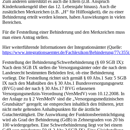
Zum anderen unterstützt es auch die Eltern (z.B. Anspruch
Kinderkrankengeld über das 12. Lebensjahr hinaus). Auch die
zusätzlichen Merkzeichen (z.B. „H“ für Hilflosigkeit), die zu einer
Behinderung erteilt werden können, haben Auswirkungen in vielen
Bereichen.
Für die Feststellung einer Behinderung und den Merkzeichen muss
man einen Antrag stellen.
Hier weiterführende Informationen der Integrationsämter (Quelle:
https://www.integrationsaemter.de/Fachlexikon/Behinderung/77c355i
Feststellung der Behinderung/Schwerbehinderung (§ 69 SGB IX):
Nach dem SGB IX stellen die Versorgungsämter oder die nach dem
Landesrecht bestimmten Behörden fest, ob eine Behinderung
vorliegt. Die Feststellung richtet sich gemäß § 69 Abs.1 Satz 5 SGB
IX nach den Maßstäben des § 30 Abs.1 Bundesversorgungsgesetz
(BVG) und der nach § 30 Abs.17 BVG erlassenen
Versorgungsmedizin-Verordnung (VersMedV) vom 10.12.2008. In
der Anlage zu § 2 VersMedV sind die „Versorgungsmedizinischen
Grundsätze“ geregelt; sie entsprechen inhaltlich den früheren, jetzt
nicht mehr geltenden Anhaltspunkten für die ärztliche
Gutachtertätigkeit. Die Auswirkung der Funktionsbeeinträchtigung
wird als Grad der Behinderung (GdB) in Zehnergraden von 20 bis
100 wiedergegeben. Eine Schwerbehinderung liegt vor bei einem