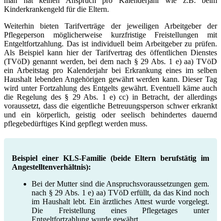
man hat keinen Anspruch pro Kalenderjahr wie z.B. beim
Kinderkrankengeld für die Eltern.
Weiterhin bieten Tarifverträge der jeweiligen Arbeitgeber der
Pflegeperson möglicherweise kurzfristige Freistellungen mit
Entgeltfortzahlung. Das ist individuell beim Arbeitgeber zu prüfen.
Als Beispiel kann hier der Tarifvertrag des öffentlichen Dienstes
(TVöD) genannt werden, bei dem nach § 29 Abs. 1 e) aa) TVöD
ein Arbeitstag pro Kalenderjahr bei Erkrankung eines im selben
Haushalt lebenden Angehörigen gewährt werden kann. Dieser Tag
wird unter Fortzahlung des Entgelts gewährt. Eventuell käme auch
die Regelung des § 29 Abs. 1 e) cc) in Betracht, der allerdings
voraussetzt, dass die eigentliche Betreuungsperson schwer erkrankt
und ein körperlich, geistig oder seelisch behindertes dauernd
pflegebedürftiges Kind gepflegt werden muss.
Beispiel einer KLS-Familie (beide Eltern berufstätig im
Angestelltenverhältnis):
Bei der Mutter sind die Anspruchsvoraussetzungen gem.
nach § 29 Abs. 1 e) aa) TVöD erfüllt, da das Kind noch
im Haushalt lebt. Ein ärztliches Attest wurde vorgelegt.
Die Freistellung eines Pflegetages unter
Entgeltfortzahlung wurde gewährt.