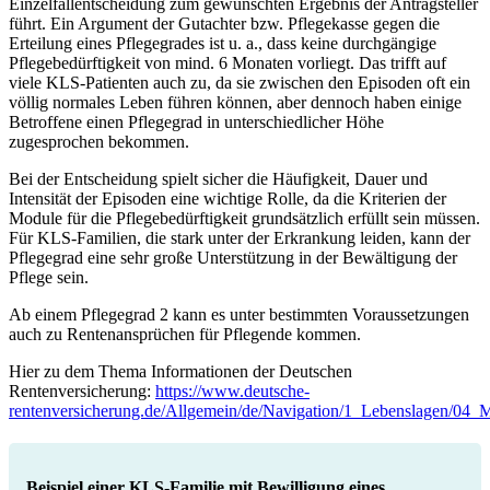
Einzelfallentscheidung zum gewünschten Ergebnis der Antragsteller
führt. Ein Argument der Gutachter bzw. Pflegekasse gegen die
Erteilung eines Pflegegrades ist u. a., dass keine durchgängige
Pflegebedürftigkeit von mind. 6 Monaten vorliegt. Das trifft auf
viele KLS-Patienten auch zu, da sie zwischen den Episoden oft ein
völlig normales Leben führen können, aber dennoch haben einige
Betroffene einen Pflegegrad in unterschiedlicher Höhe
zugesprochen bekommen.
Bei der Entscheidung spielt sicher die Häufigkeit, Dauer und
Intensität der Episoden eine wichtige Rolle, da die Kriterien der
Module für die Pflegebedürftigkeit grundsätzlich erfüllt sein müssen.
Für KLS-Familien, die stark unter der Erkrankung leiden, kann der
Pflegegrad eine sehr große Unterstützung in der Bewältigung der
Pflege sein.
Ab einem Pflegegrad 2 kann es unter bestimmten Voraussetzungen
auch zu Rentenansprüchen für Pflegende kommen.
Hier zu dem Thema Informationen der Deutschen
Rentenversicherung:
https://www.deutsche-
rentenversicherung.de/Allgemein/de/Navigation/1_Lebenslagen/04
Beispiel einer KLS-Familie mit Bewilligung eines