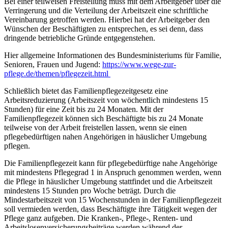
Bei einer teilweisen Freistellung muss mit dem Arbeitgeber über die
Verringerung und die Verteilung der Arbeitszeit eine schriftliche
Vereinbarung getroffen werden. Hierbei hat der Arbeitgeber den
Wünschen der Beschäftigten zu entsprechen, es sei denn, dass
dringende betriebliche Gründe entgegenstehen.
Hier allgemeine Informationen des Bundesministeriums für Familie,
Senioren, Frauen und Jugend:
https://www.wege-zur-
pflege.de/themen/pflegezeit.html
Schließlich bietet das Familienpflegezeitgesetz eine
Arbeitsreduzierung (Arbeitszeit von wöchentlich mindestens 15
Stunden) für eine Zeit bis zu 24 Monaten. Mit der
Familienpflegezeit können sich Beschäftigte bis zu 24 Monate
teilweise von der Arbeit freistellen lassen, wenn sie einen
pflegebedürftigen nahen Angehörigen in häuslicher Umgebung
pflegen.
Die Familienpflegezeit kann für pflegebedürftige nahe Angehörige
mit mindestens Pflegegrad 1 in Anspruch genommen werden, wenn
die Pflege in häuslicher Umgebung stattfindet und die Arbeitszeit
mindestens 15 Stunden pro Woche beträgt. Durch die
Mindestarbeitszeit von 15 Wochenstunden in der Familienpflegezeit
soll vermieden werden, dass Beschäftigte ihre Tätigkeit wegen der
Pflege ganz aufgeben. Die Kranken-, Pflege-, Renten- und
Arbeitslosenversicherungsbeiträge werden während der